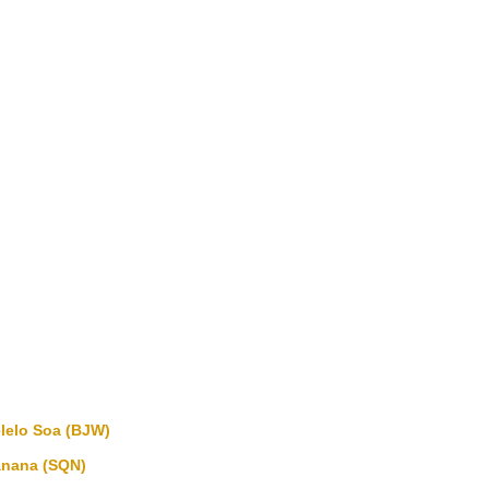
lelo Soa (BJW)
anana (SQN)