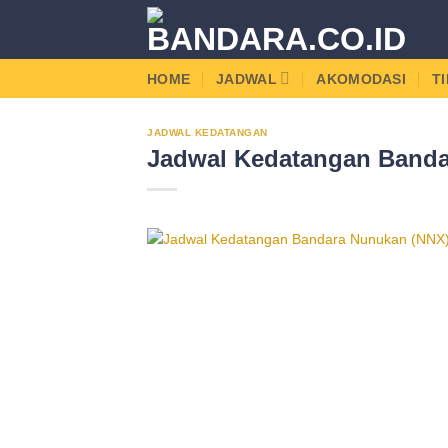
Skip
to
content
HOME
JADWAL
AKOMODASI
T
JADWAL KEDATANGAN
Jadwal Kedatangan Banda