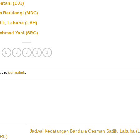
ntani (DJJ)
 Ratulangi (MDC)
ik, Labuha (LAH)
chmad Yani (SRG)
k the
permalink
.
Jadwal Kedatangan Bandara Oesman Sadik, Labuha (
NRE)