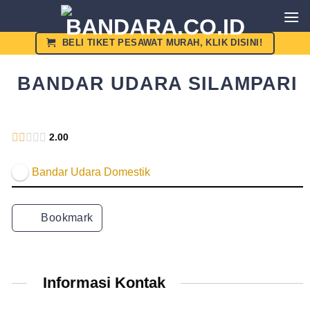
Skip
to
content
BELI TIKET PESAWAT MURAH, KLIK DISINI!
BANDAR UDARA SILAMPARI
Kemenhub
2.00
Bandar Udara Domestik
Bookmark
Informasi Kontak