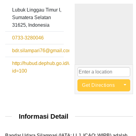
Lubuk Linggau Timur I,
Sumatera Selatan
31625, Indonesia
0733-3280046
bdr.silampari76@gmail.com
http://hubud.dephub.go.id/website/BandaraDetail.php?
id=100
Get Directions
Informasi Detail
Bandar Udara Silampari (IATA: LLJ, ICAO: WIPB) adalah