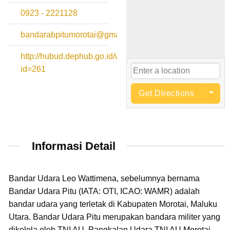
0923 - 2221128
bandarabpitumorotai@gmail.com
http://hubud.dephub.go.id/website/BandaraDetail.php?
id=261
Get Directions
Informasi Detail
Bandar Udara Leo Wattimena, sebelumnya bernama
Bandar Udara Pitu (IATA: OTI, ICAO: WAMR) adalah
bandar udara yang terletak di Kabupaten Morotai, Maluku
Utara. Bandar Udara Pitu merupakan bandara militer yang
dikelola oleh TNI AU. Pangkalan Udara TNI AU Morotai