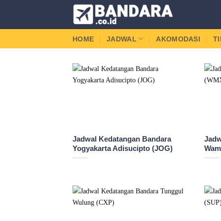
Skip
to
content
HOME
JADWAL
AKOMODASI
T
Jadwal Kedatangan Bandara
Jadw
Yogyakarta Adisucipto (JOG)
Wam