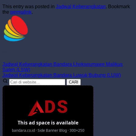
This entry was posted in
Jadwal Keberangkatan
. Bookmark
the
permalink
.
admin
Jadwal Keberangkatan Bandara Lhokseumawe Malikus
Saleh (LSW)
Jadwal Keberangkatan Bandara Luwuk Bubung (LUW)
CARI