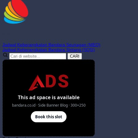
admin
Jadwal Keberangkatan Bandara Seunagan (MEQ)
Jadwal Keberangkatan Bandara Sintang (SQG)
CARI