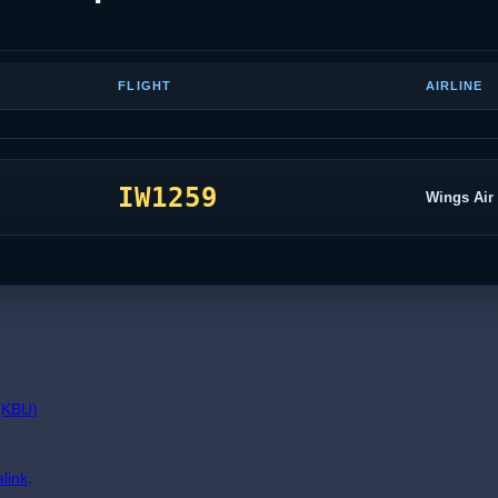
FLIGHT
AIRLINE
IW1259
Wings Air
(KBU)
link
.