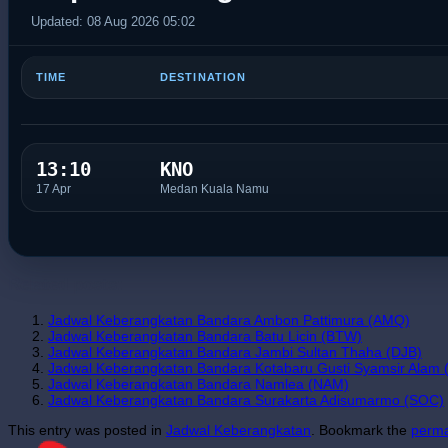
Updated: 08 Aug 2026 05:02
TIME
DESTINATION
13:10
KNO
17 Apr
Medan Kuala Namu
Related posts:
Jadwal Keberangkatan Bandara Ambon Pattimura (AMQ)
Jadwal Keberangkatan Bandara Batu Licin (BTW)
Jadwal Keberangkatan Bandara Jambi Sultan Thaha (DJB)
Jadwal Keberangkatan Bandara Kotabaru Gusti Syamsir Alam 
Jadwal Keberangkatan Bandara Namlea (NAM)
Jadwal Keberangkatan Bandara Surakarta Adisumarmo (SOC)
This entry was posted in
Jadwal Keberangkatan
. Bookmark the
perma