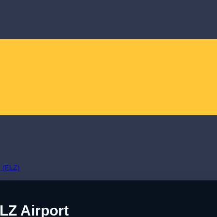
erdinand Lumban Tobing (FLZ)
LZ Airport