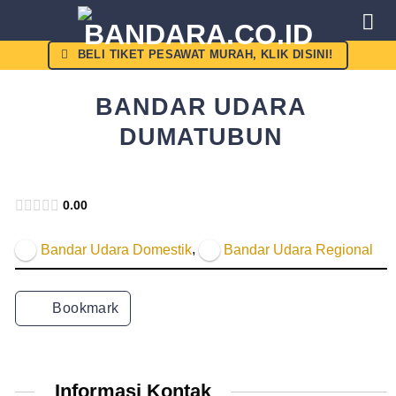
Skip
to
content
BELI TIKET PESAWAT MURAH, KLIK DISINI!
BANDAR UDARA
DUMATUBUN
Kemenhub
0.00
,
Bandar Udara Domestik
Bandar Udara Regional
Bookmark
Informasi Kontak