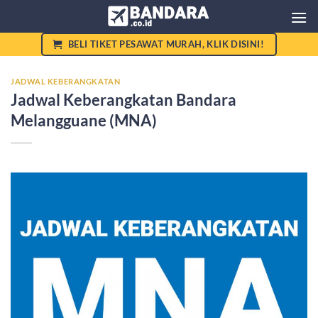
Skip
to
content
BELI TIKET PESAWAT MURAH, KLIK DISINI!
JADWAL KEBERANGKATAN
Jadwal Keberangkatan Bandara
Melangguane (MNA)