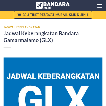
Skip
to
content
BELI TIKET PESAWAT MURAH, KLIK DISINI!
JADWAL KEBERANGKATAN
Jadwal Keberangkatan Bandara
Gamarmalamo (GLX)