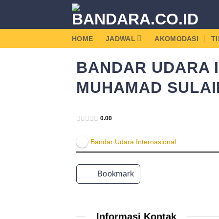
Skip
to
content
HOME
JADWAL
AKOMODASI
T
BANDAR UDARA I
MUHAMAD SULAI
Angkasa Pura 2
0.00
Bandar Udara Internasional
Bookmark
Informasi Kontak