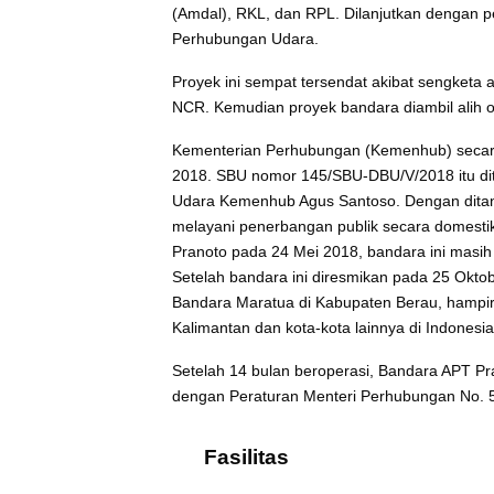
(Amdal), RKL, dan RPL. Dilanjutkan dengan p
Perhubungan Udara.
Proyek ini sempat tersendat akibat sengketa
NCR. Kemudian proyek bandara diambil alih o
Kementerian Perhubungan (Kemenhub) secara 
2018. SBU nomor 145/SBU-DBU/V/2018 itu dit
Udara Kemenhub Agus Santoso. Dengan ditan
melayani penerbangan publik secara domesti
Pranoto pada 24 Mei 2018, bandara ini masi
Setelah bandara ini diresmikan pada 25 Okt
Bandara Maratua di Kabupaten Berau, hampir
Kalimantan dan kota-kota lainnya di Indones
Setelah 14 bulan beroperasi, Bandara APT Pran
dengan Peraturan Menteri Perhubungan No. 
Fasilitas