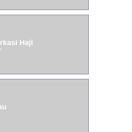
kasi Haji
a
au