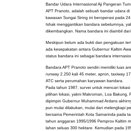
Bandar Udara Internasional Aji Pangeran Tu
APT Pranoto, adalah sebuah bandar udara di 
kawasan Sungai Siring ini beroperasi pada 2
Ishak menggantikan bandara sebelumnya, ya
dikembangkan. Nama bandara ini diambil dar
Meskipun belum ada bukti dan pengakuan tertu
ada kesepakatan antara Gubernur Kaltim Aw
status bandara ini sebagai bandara internasio
Bandara APT Pranoto sendiri memiliki luas are
runway 2.250 kali 45 meter, apron, taxiway 1
ATC serta perumahan karyawan bandara.
Pada tahun 1987, survei untuk mencari lokas
pilihan lokasi, yakni Makroman, Loa Bakung, P
dipimpin Gubernur Muhammad Ardans akhirnya
pun mulai dilakukan, mulai dari melengkapi 
bersama Pemerintah Kota Samarinda pada tah
tahun anggaran 1995/1996 Pemprov Kaltim me
lahan seluas 300 hektare. Kemudian pada 199