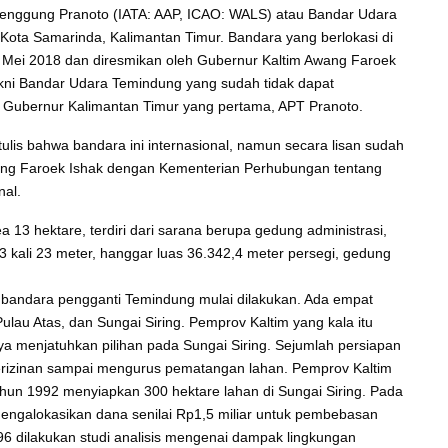
menggung Pranoto (IATA: AAP, ICAO: WALS) atau Bandar Udara
Kota Samarinda, Kalimantan Timur. Bandara yang berlokasi di
4 Mei 2018 dan diresmikan oleh Gubernur Kaltim Awang Faroek
kni Bandar Udara Temindung yang sudah tidak dapat
i Gubernur Kalimantan Timur yang pertama, APT Pranoto.
lis bahwa bandara ini internasional, namun secara lisan sudah
ang Faroek Ishak dengan Kementerian Perhubungan tentang
nal.
a 13 hektare, terdiri dari sarana berupa gedung administrasi,
73 kali 23 meter, hanggar luas 36.342,4 meter persegi, gedung
i bandara pengganti Temindung mulai dilakukan. Ada empat
ulau Atas, dan Sungai Siring. Pemprov Kaltim yang kala itu
 menjatuhkan pilihan pada Sungai Siring. Sejumlah persiapan
perizinan sampai mengurus pematangan lahan. Pemprov Kaltim
un 1992 menyiapkan 300 hektare lahan di Sungai Siring. Pada
ngalokasikan dana senilai Rp1,5 miliar untuk pembebasan
6 dilakukan studi analisis mengenai dampak lingkungan