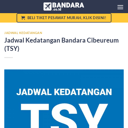
Skip
to
content
BELI TIKET PESAWAT MURAH, KLIK DISINI!
JADWAL KEDATANGAN
Jadwal Kedatangan Bandara Cibeureum
(TSY)