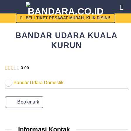
Skip
to
content
BELI TIKET PESAWAT MURAH, KLIK DISINI!
BANDAR UDARA KUALA
KURUN
Angkasa Pura 2
3.00
Bandar Udara Domestik
Bookmark
Informasi Kontak