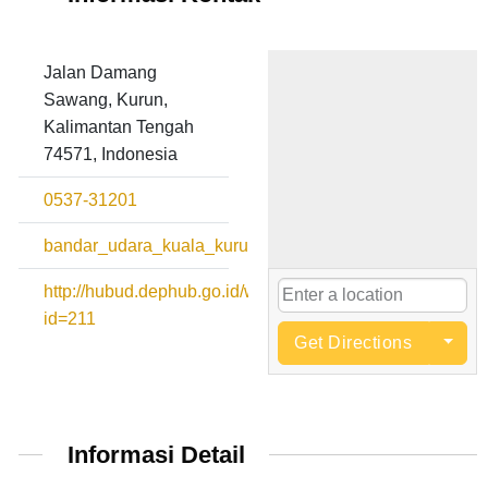
Jalan Damang
Sawang, Kurun,
Kalimantan Tengah
74571, Indonesia
0537-31201
bandar_udara_kuala_kurun@yahoo.com
http://hubud.dephub.go.id/website/BandaraDetail.php?
id=211
Get Directions
Informasi Detail