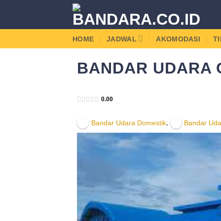
Skip
to
content
HOME
JADWAL
AKOMODASI
T
BANDAR UDARA 
Angkasa Pura 2
0.00
,
Bandar Udara Domestik
Bandar Uda