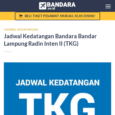
Skip
to
content
BELI TIKET PESAWAT MURAH, KLIK DISINI!
JADWAL KEDATANGAN
Jadwal Kedatangan Bandara Bandar
Lampung Radin Inten II (TKG)