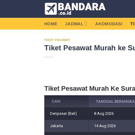
Skip
to
content
HOME
JADWAL
AKOMODASI
T
TIKET PESAWAT
Tiket Pesawat Murah ke S
Tiket Pesawat Murah Ke Sur
DARI
TANGGAL BERANGKA
Denpasar (Bali)
8 Aug 2026
Jakarta
14 Aug 2026