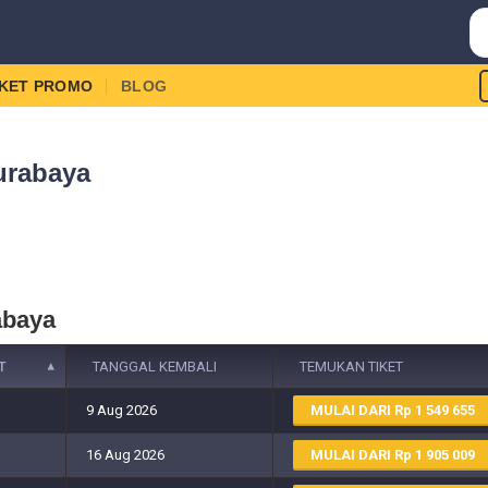
IKET PROMO
BLOG
urabaya
abaya
T
TANGGAL KEMBALI
TEMUKAN TIKET
9 Aug 2026
MULAI DARI
1 549 655
16 Aug 2026
MULAI DARI
1 905 009