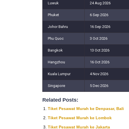
Luwuk
24 Aug 2026
Phuket
6 Sep 2026
Johor Bahru
16 Sep 2026
Phu Quoc
3 Oct 2026
Bangkok
13 Oct 2026
Hangzhou
16 Oct 2026
Kuala Lumpur
4 Nov 2026
Singapore
5 Dec 2026
Related Posts:
Tiket Pesawat Murah ke Denpasar, Bali
Tiket Pesawat Murah ke Lombok
Tiket Pesawat Murah ke Jakarta