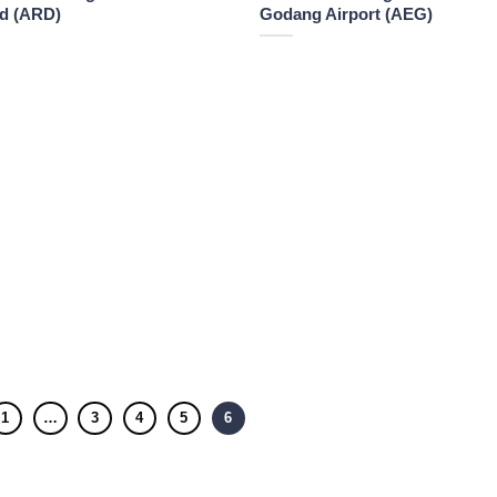
nd (ARD)
Godang Airport (AEG)
1
…
3
4
5
6