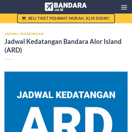
Skip
to
content
BELI TIKET PESAWAT MURAH, KLIK DISINI!
JADWAL KEDATANGAN
Jadwal Kedatangan Bandara Alor Island
(ARD)