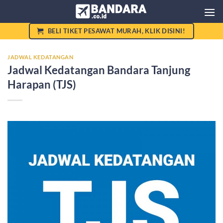
Skip
to
content
BELI TIKET PESAWAT MURAH, KLIK DISINI!
JADWAL KEDATANGAN
Jadwal Kedatangan Bandara Tanjung
Harapan (TJS)