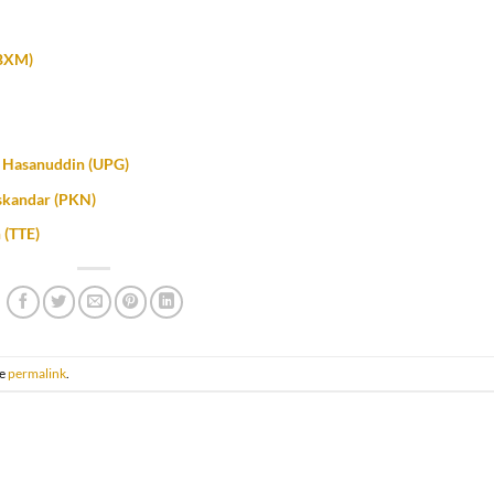
(BXM)
 Hasanuddin (UPG)
skandar (PKN)
 (TTE)
he
permalink
.