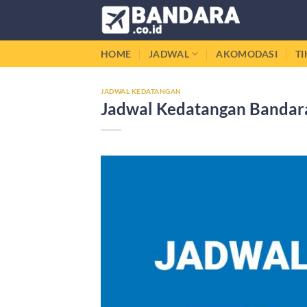
Skip
to
content
HOME
JADWAL
AKOMODASI
T
JADWAL KEDATANGAN
Jadwal Kedatangan Bandara