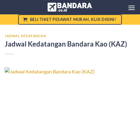
Skip
to
content
BELI TIKET PESAWAT MURAH, KLIK DISINI!
JADWAL KEDATANGAN
Jadwal Kedatangan Bandara Kao (KAZ)