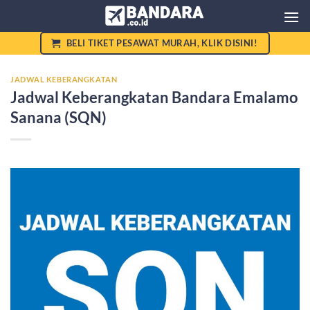
Skip
to
content
BELI TIKET PESAWAT MURAH, KLIK DISINI!
JADWAL KEBERANGKATAN
Jadwal Keberangkatan Bandara Emalamo
Sanana (SQN)