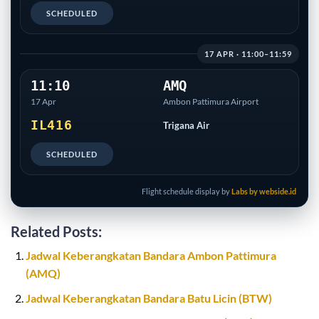
SCHEDULED
17 APR · 11:00–11:59
11:10
AMQ
17 Apr
Ambon Pattimura Airport
IL416
Trigana Air
SCHEDULED
Flight schedule display by
Labs by webside.id
Related Posts:
Jadwal Keberangkatan Bandara Ambon Pattimura
(AMQ)
Jadwal Keberangkatan Bandara Batu Licin (BTW)