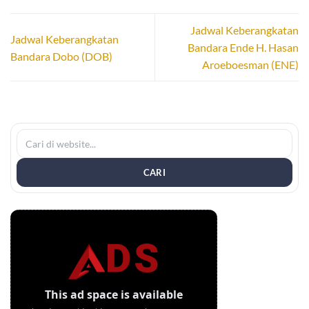
Jadwal Keberangkatan
Jadwal Keberangkatan
Bandara Ende H. Hasan
Bandara Dobo (DOB)
Aroeboesman (ENE)
CARI