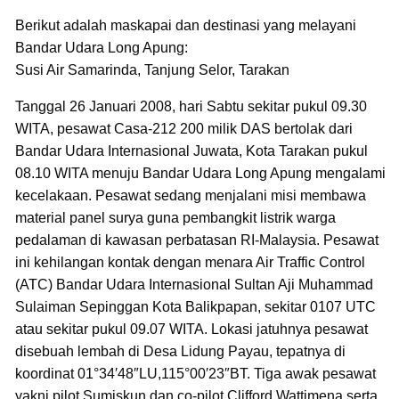
Berikut adalah maskapai dan destinasi yang melayani
Bandar Udara Long Apung:
Susi Air Samarinda, Tanjung Selor, Tarakan
Tanggal 26 Januari 2008, hari Sabtu sekitar pukul 09.30
WITA, pesawat Casa-212 200 milik DAS bertolak dari
Bandar Udara Internasional Juwata, Kota Tarakan pukul
08.10 WITA menuju Bandar Udara Long Apung mengalami
kecelakaan. Pesawat sedang menjalani misi membawa
material panel surya guna pembangkit listrik warga
pedalaman di kawasan perbatasan RI-Malaysia. Pesawat
ini kehilangan kontak dengan menara Air Traffic Control
(ATC) Bandar Udara Internasional Sultan Aji Muhammad
Sulaiman Sepinggan Kota Balikpapan, sekitar 0107 UTC
atau sekitar pukul 09.07 WITA. Lokasi jatuhnya pesawat
disebuah lembah di Desa Lidung Payau, tepatnya di
koordinat 01°34′48″LU,115°00′23″BT. Tiga awak pesawat
yakni pilot Sumiskun dan co-pilot Clifford Wattimena serta