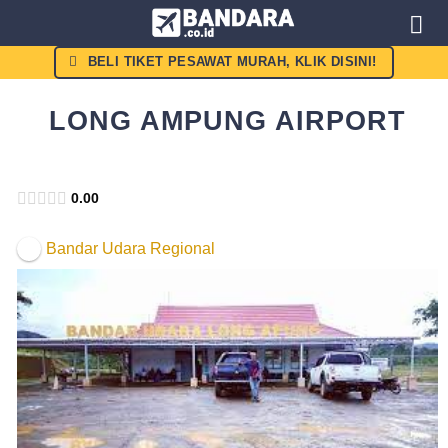
Skip
to
content
BELI TIKET PESAWAT MURAH, KLIK DISINI!
LONG AMPUNG AIRPORT
Kemenhub
0.00
Bandar Udara Regional