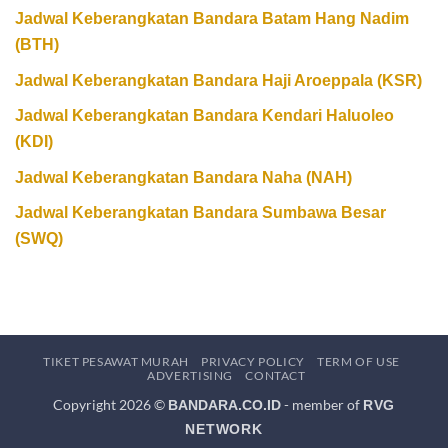
Jadwal Keberangkatan Bandara Batam Hang Nadim
(BTH)
Jadwal Keberangkatan Bandara Haji Aroeppala (KSR)
Jadwal Keberangkatan Bandara Kendari Haluoleo
(KDI)
Jadwal Keberangkatan Bandara Naha (NAH)
Jadwal Keberangkatan Bandara Sumbawa Besar
(SWQ)
TIKET PESAWAT MURAH
PRIVACY POLICY
TERM OF USE
ADVERTISING
CONTACT
Copyright 2026 ©
- member of
BANDARA.CO.ID
RVG
NETWORK