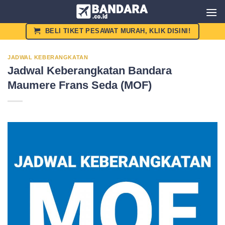
Skip
to
content
BELI TIKET PESAWAT MURAH, KLIK DISINI!
JADWAL KEBERANGKATAN
Jadwal Keberangkatan Bandara
Maumere Frans Seda (MOF)