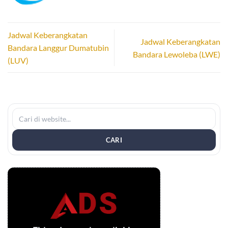
Jadwal Keberangkatan
Jadwal Keberangkatan
Bandara Langgur Dumatubin
Bandara Lewoleba (LWE)
(LUV)
CARI