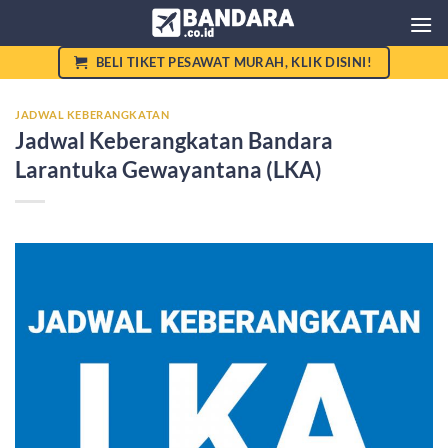
Skip
to
content
BELI TIKET PESAWAT MURAH, KLIK DISINI!
JADWAL KEBERANGKATAN
Jadwal Keberangkatan Bandara
Larantuka Gewayantana (LKA)