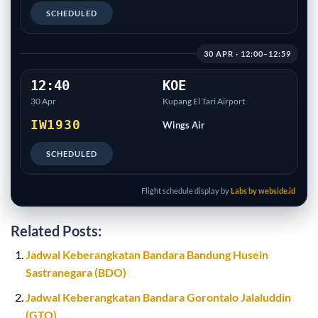
SCHEDULED
30 APR · 12:00–12:59
12:40
KOE
30 Apr
Kupang El Tari Airport
IW1930
Wings Air
SCHEDULED
Flight schedule display by
Labs by webside.id
Related Posts:
Jadwal Keberangkatan Bandara Bandung Husein
Sastranegara (BDO)
Jadwal Keberangkatan Bandara Gorontalo Jalaluddin
(GTO)