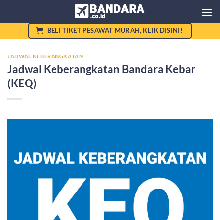
Skip
to
content
BELI TIKET PESAWAT MURAH, KLIK DISINI!
JADWAL KEBERANGKATAN
Jadwal Keberangkatan Bandara Kebar
(KEQ)