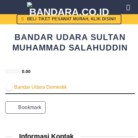
Skip
to
content
BELI TIKET PESAWAT MURAH, KLIK DISINI!
BANDAR UDARA SULTAN
MUHAMMAD SALAHUDDIN
Kemenhub
0.00
Bandar Udara Domestik
Bookmark
Informasi Kontak