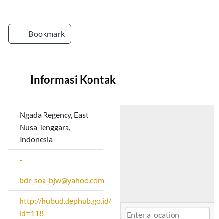
Bookmark
Informasi Kontak
Ngada Regency, East
Nusa Tenggara,
Indonesia
-
bdr_soa_bjw@yahoo.com
http://hubud.dephub.go.id/website/BandaraDetail.php?
id=118