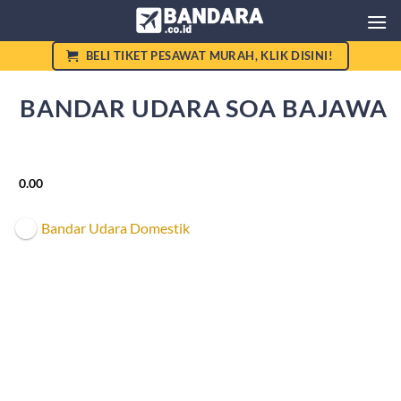
Skip
to
content
BELI TIKET PESAWAT MURAH, KLIK DISINI!
BANDAR UDARA SOA BAJAWA
Kemenhub
0.00
Bandar Udara Domestik