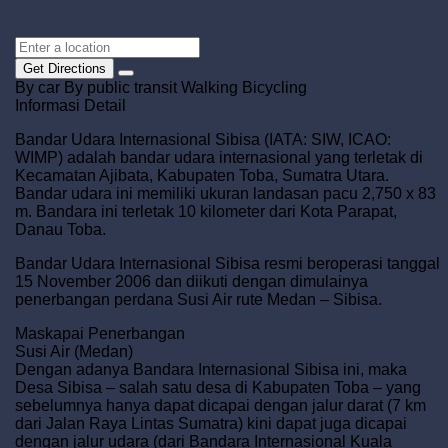
Get Directions
By car
By public transit
Walking
Bicycling
Informasi Detail
Bandar Udara Internasional Sibisa (IATA: SIW, ICAO:
WIMP) adalah bandar udara internasional yang terletak di
Kecamatan Ajibata, Kabupaten Toba, Sumatra Utara.
Bandar udara ini memiliki ukuran landasan pacu 2,750 x 83
m. Bandara ini terletak 10 kilometer dari Kota Parapat,
Danau Toba.
Bandar Udara Internasional Sibisa resmi beroperasi tanggal
15 November 2006 dan diikuti dengan dimulainya
penerbangan perdana Susi Air rute Medan – Sibisa.
Maskapai Penerbangan
Susi Air (Medan)
Dengan adanya Bandara Internasional Sibisa ini, maka
Desa Sibisa – salah satu desa di Kabupaten Toba – yang
sebelumnya hanya dapat dicapai dengan jalur darat (7 km
dari Jalan Raya Lintas Sumatra) kini dapat juga dicapai
dengan jalur udara (dari Bandara Internasional Kuala