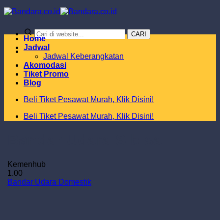
Skip
to
content
CARI
Home
Jadwal
Jadwal Keberangkatan
Akomodasi
Tiket Promo
Blog
Beli Tiket Pesawat Murah, Klik Disini!
Beli Tiket Pesawat Murah, Klik Disini!
Bandar Udara Sibisa
Kemenhub
1.00
Bandar Udara Domestik