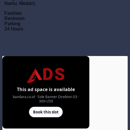
Namu, Medan).
Fasilitas
Restroom
Parking
24 Hours