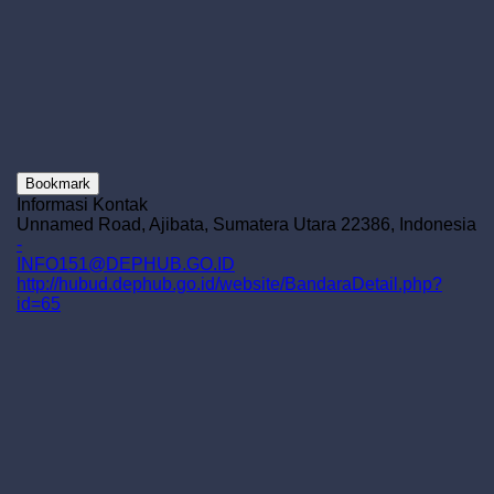
Bookmark
Informasi Kontak
Unnamed Road, Ajibata, Sumatera Utara 22386, Indonesia
-
INFO151@DEPHUB.GO.ID
http://hubud.dephub.go.id/website/BandaraDetail.php?
id=65