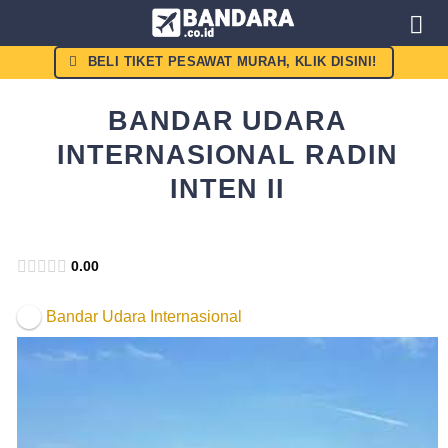
Skip
to
content
BELI TIKET PESAWAT MURAH, KLIK DISINI!
BANDAR UDARA
INTERNASIONAL RADIN
INTEN II
Kemenhub
0.00
Bandar Udara Internasional