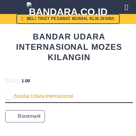
Skip
to
content
BELI TIKET PESAWAT MURAH, KLIK DISINI!
BANDAR UDARA
INTERNASIONAL MOZES
KILANGIN
Kemenhub
1.00
Bandar Udara Internasional
Bookmark